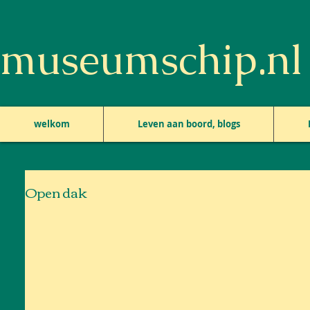
museumschip.nl
welkom
Leven aan boord, blogs
Open dak