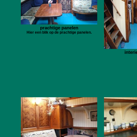
prachtige panelen
Hier een blik op de prachtige panelen.
interi