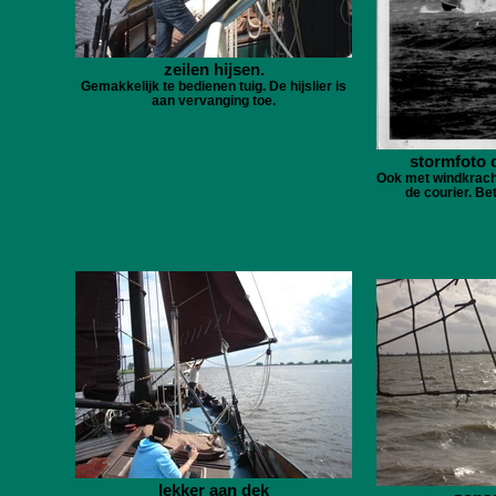
zeilen hijsen.
Gemakkelijk te bedienen tuig. De hijslier is
aan vervanging toe.
stormfoto c
Ook met windkracht
de courier. Be
lekker aan dek