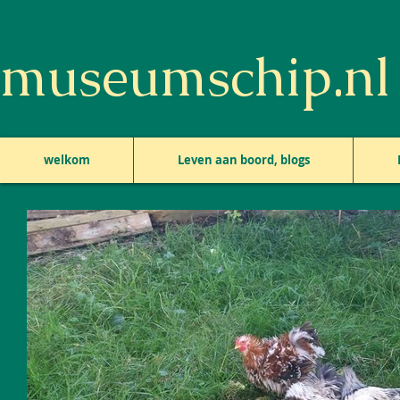
museumschip.nl
welkom
Leven aan boord, blogs