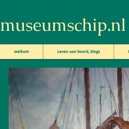
museumschip.nl
welkom
Leven aan boord, blogs