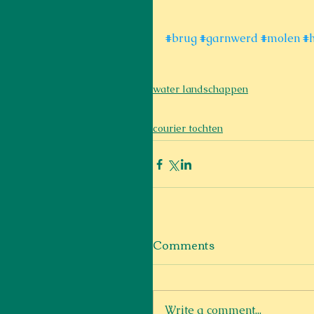
#brug
#garnwerd
#molen
#
water landschappen
courier tochten
Comments
Write a comment...