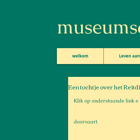
museumsc
welkom
Leven aan 
Een tochtje over het Reitd
Klik op onderstaande link e
doorvaart.