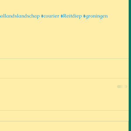
hollandslandschap
#courier
#Reitdiep
#groningen