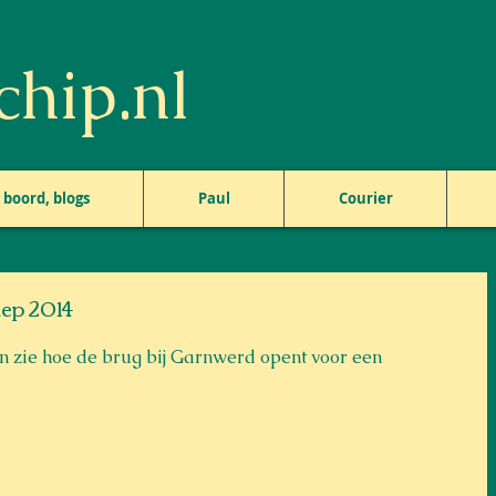
hip.nl
boord, blogs
Paul
Courier
iep 2014
 n zie hoe de brug bij Garnwerd opent voor een 