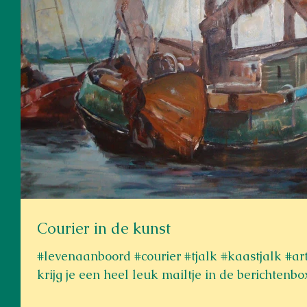
Courier in de kunst
#levenaanboord #courier #tjalk #kaastjalk #art #kunst #havengezichten Soms
krijg je een heel leuk mailtje in de berichtenbox