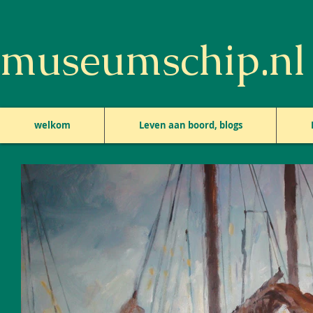
museumschip.nl
welkom
Leven aan boord, blogs